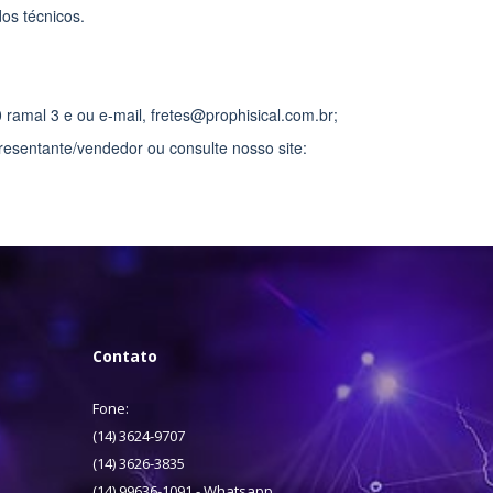
os técnicos.
ramal 3 e ou e-mail, fretes@prophisical.com.br;
resentante/vendedor ou consulte nosso site:
Contato
Fone:
(14) 3624-9707
(14) 3626-3835
(14) 99636-1091 - Whatsapp