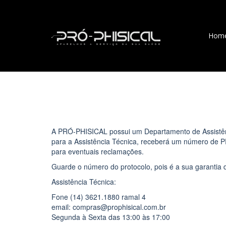
Hom
A PRÓ-PHISICAL possui um Departamento de Assistênci
para a Assistência Técnica, receberá um número de 
para eventuais reclamações.
Guarde o número do protocolo, pois é a sua garantia
Assistência Técnica:
Fone (14) 3621.1880 ramal 4
email: compras@prophisical.com.br
Segunda à Sexta das 13:00 às 17:00