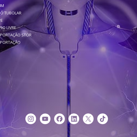
IM
RÓ TUBOLAR
PE
SO LIVRE
XPORTAÇÃO STOR
XPORTAÇÃO