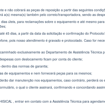
e e não cobrará as peças de reposição a partir das seguintes condiçõe
á a(s) mesma(s) também pelo correio/transportadora, sendo as despes
 05 dias úteis, para reclamações sobre o equipamento e até mesmo para
ões;
até 45 dias, a partir da data da solicitação e confirmação do Protocol
lefone, pois nosso atendimento é gravado e protocolado. Caso for neces
caminhado exclusivamente ao Departamento de Assistência Técnica pa
despesas com deslocamento ficam por conta do cliente;
 dentro das normas de garantia;
s de equipamentos e nem fornecerá peças para os mesmos;
rão dar manutenção nos equipamentos, caso contrário, perderá os ef
ormulário, o qual o cliente assinará, confirmando e concordando assim,
HISICAL , entrar em contato com a Assistência Técnica para agendam