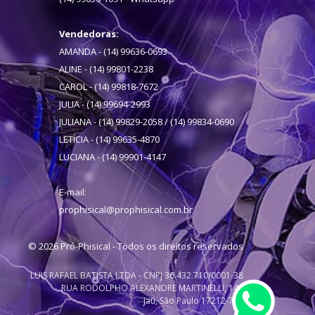
Vendedoras:
AMANDA - (14) 99636-0693
ALINE - (14) 99801-2238
CAROL - (14) 99818-7672
JULIA - (14) 99694-2993
JULIANA - (14) 99829-2058 / (14) 99834-0690
LETÍCIA - (14) 99635-4870
LUCIANA - (14) 99901-4147
E-mail:
prophisical@prophisical.com.br
© 2026 Pró-Phisical - Todos os direitos reservados
LUIS RAFAEL BATISTA LTDA - CNPJ 36.432.710/0001-38
RUA RODOLPHO ALEXANDRE MARTINELLI, 140
Jaú, São Paulo 17212-747