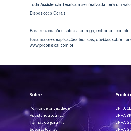
Toda Assistência Técnica a ser realizada, terá um val
Disposições Gerais
Para reclamações sobre a entrega, entrar em contato 
Para maiores explicações técnicas, dúvidas sobre; fu
www.prophisical.com.br
Sobre
Produt
Política de privacidade
LINHA C
Assistência técnica
LINHA B
Termos de garantia
LINHA G
Suporte técnico
LINHA G