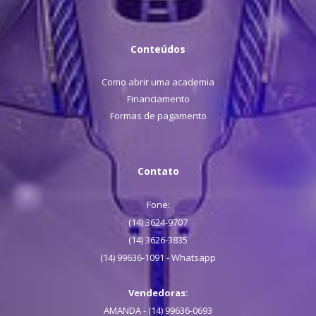
Conteúdos
Como abrir uma academia
Financiamento
Formas de pagamento
Contato
Fone:
(14) 3624-9707
(14) 3626-3835
(14) 99636-1091 - Whatsapp
Vendedoras:
AMANDA - (14) 99636-0693