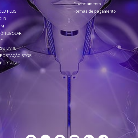
R
Financiamento
OLD PLUS
Formas de pagamento
OLD
IM
RÓ TUBOLAR
PE
SO LIVRE
XPORTAÇÃO STOR
XPORTAÇÃO