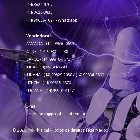
(14) 3624-9707
(14) 3626-3835
(14) 99636-1091 - Whatsapp
Vendedoras:
AMANDA - (14) 99636-0693
ALINE - (14) 99801-2238
CAROL - (14) 99818-7672
JULIA - (14) 99694-2993
JULIANA - (14) 99829-2058 / (14) 99834-0690
LETÍCIA - (14) 99635-4870
LUCIANA - (14) 99901-4147
E-mail:
prophisical@prophisical.com.br
© 2026 Pró-Phisical - Todos os direitos reservados