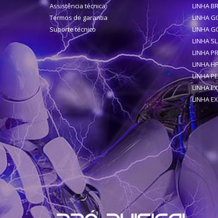
Assistência técnica
LINHA B
Termos de garantia
LINHA G
Suporte técnico
LINHA G
LINHA SL
LINHA P
LINHA H
LINHA PE
LINHA E
LINHA E