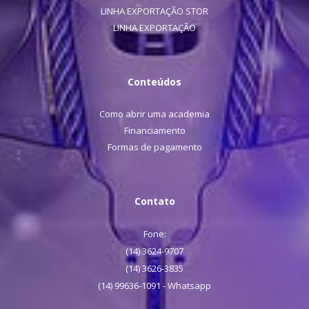
LINHA EXPORTAÇÃO STOR
LINHA EXPORTAÇÃO
Conteúdos
Como abrir uma academia
Financiamento
Formas de pagamento
Contato
Fone:
(14) 3624-9707
(14) 3626-3835
(14) 99636-1091 - Whatsapp