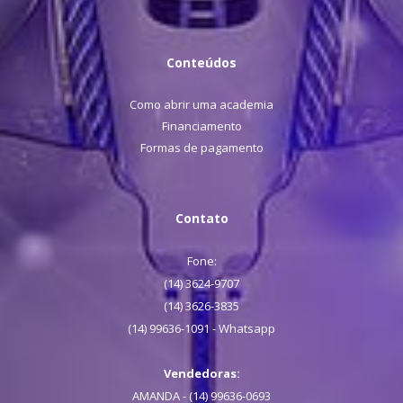
Conteúdos
Como abrir uma academia
Financiamento
Formas de pagamento
Contato
Fone:
(14) 3624-9707
(14) 3626-3835
(14) 99636-1091 - Whatsapp
Vendedoras:
AMANDA - (14) 99636-0693