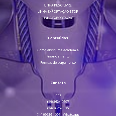
LINHA PESO LIVRE
LINHA EXPORTAÇÃO STOR
LINHA EXPORTAÇÃO
Conteúdos
Como abrir uma academia
Financiamento
Formas de pagamento
Contato
Fone:
(14) 3624-9707
(14) 3626-3835
(14) 99636-1091 - Whatsapp