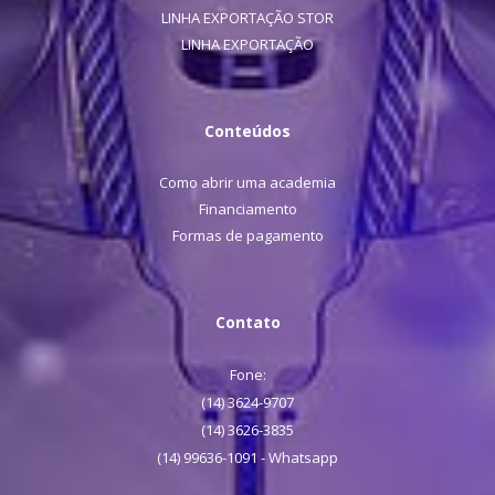
LINHA EXPORTAÇÃO STOR
LINHA EXPORTAÇÃO
Conteúdos
Como abrir uma academia
Financiamento
Formas de pagamento
Contato
Fone:
(14) 3624-9707
(14) 3626-3835
(14) 99636-1091 - Whatsapp