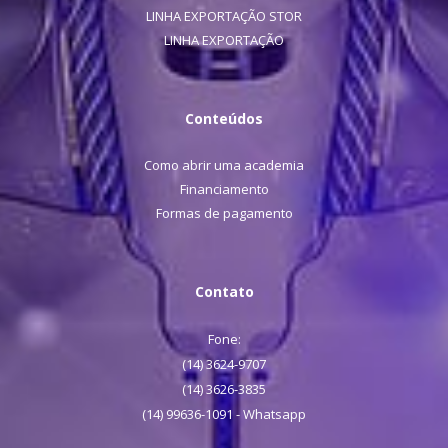
LINHA EXPORTAÇÃO STOR
LINHA EXPORTAÇÃO
Conteúdos
Como abrir uma academia
Financiamento
Formas de pagamento
Contato
Fone:
(14) 3624-9707
(14) 3626-3835
(14) 99636-1091 - Whatsapp